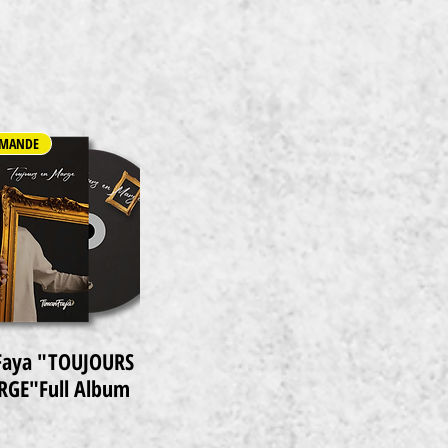
MANDE
Faya "TOUJOURS
Schnellansicht
GE"Full Album