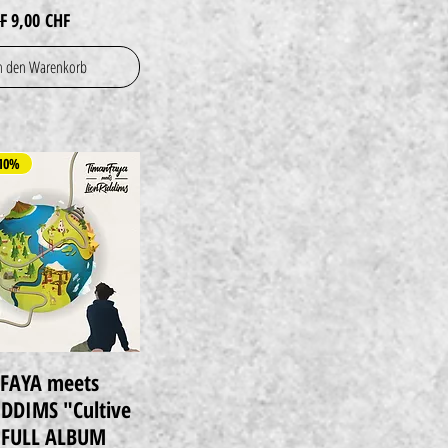
preis
Sale-Preis
F
9,00 CHF
n den Warenkorb
10%
FAYA meets
Schnellansicht
DDIMS "Cultive
" FULL ALBUM