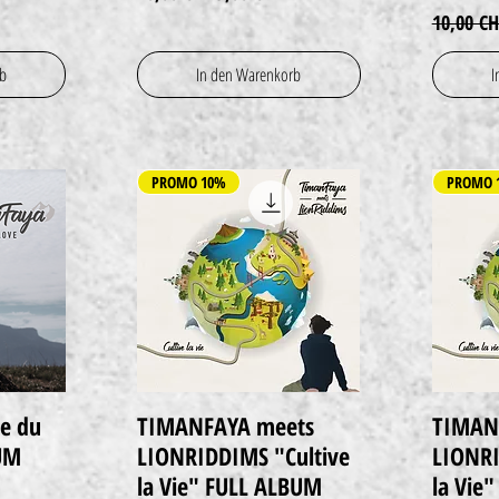
Standard
10,00 CH
rb
In den Warenkorb
I
PROMO 10%
PROMO 
e du
TIMANFAYA meets
TIMAN
Schnellansicht
UM
LIONRIDDIMS "Cultive
LIONRI
la Vie" FULL ALBUM
la Vie