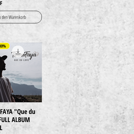
F
n den Warenkorb
10%
FAYA "Que du
Schnellansicht
FULL ALBUM
L