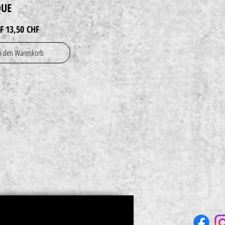
QUE
preis
Sale-Preis
F
13,50 CHF
n den Warenkorb