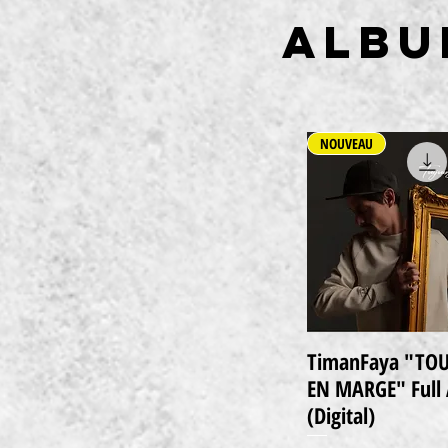
ALBU
NOUVEAU
TimanFaya "TO
Schnellansicht
EN MARGE" Full
(Digital)