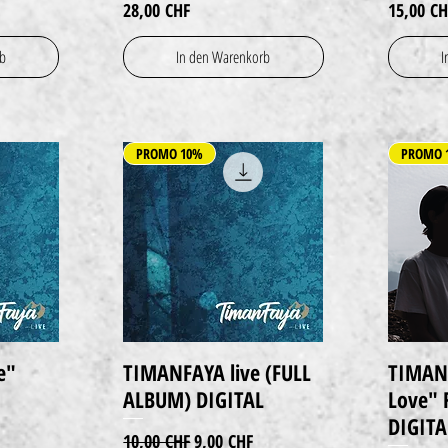
Preis
Preis
28,00 CHF
15,00 CH
rb
In den Warenkorb
I
PROMO 10%
PROMO 
e"
TIMANFAYA live (FULL
TIMAN
Schnellansicht
ALBUM) DIGITAL
Love" 
DIGITA
Standardpreis
Sale-Preis
10,00 CHF
9,00 CHF