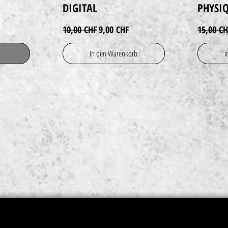
DIGITAL
PHYSI
Standardpreis
Sale-Preis
Standard
10,00 CHF
9,00 CHF
15,00 CH
In den Warenkorb
I