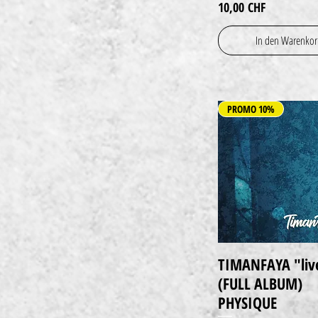
Preis
10,00 CHF
In den Warenko
PROMO 10%
TIMANFAYA "liv
Schnellansicht
(FULL ALBUM)
PHYSIQUE