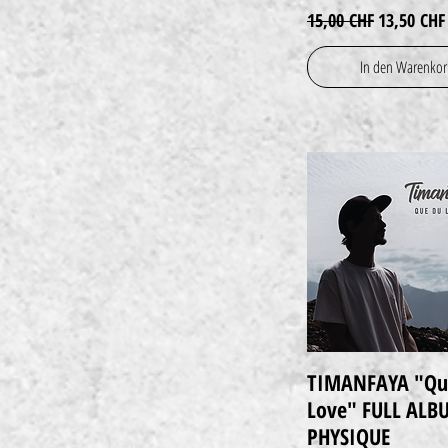
Standardpreis
Sale-Preis
15,00 CHF
13,50 CHF
In den Warenko
TIMANFAYA "Qu
Schnellansicht
Love" FULL ALB
PHYSIQUE