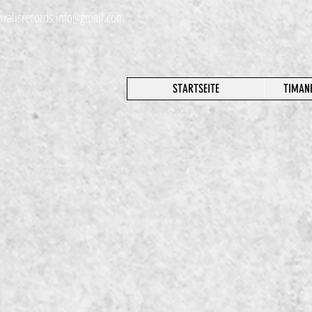
oxalisrecords.info@gmail.com
STARTSEITE
TIMAN